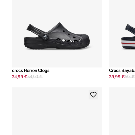
crocs Herren Clogs
​Crocs Baya
34,99 €
54,99 €
39,99 €
59,9