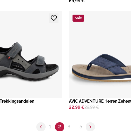
69,99 €
Sale
 Trekkingsandalen
AVIC ADVENTURE Herren Zehent
22,99 €
29,99 €
1
2
3
...
5
Previous page
Next page