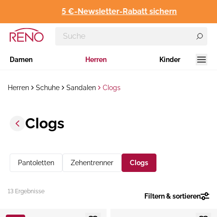
5 €-Newsletter-Rabatt sichern
Damen
Herren
Kinder
Herren
Schuhe
Sandalen
Clogs
Clogs
Pantoletten
Zehentrenner
Clogs
13 Ergebnisse
Filtern & sortieren