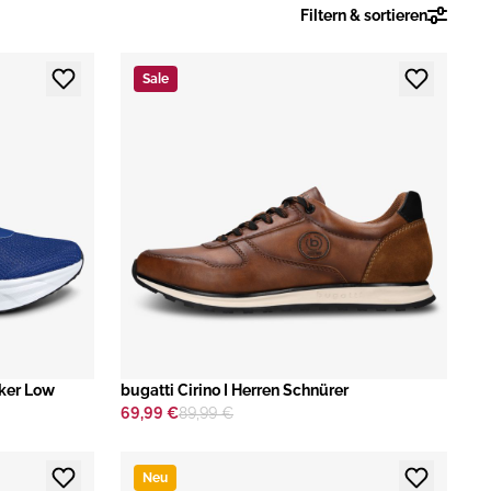
Filtern & sortieren
Sale
ker Low
bugatti Cirino I Herren Schnürer
69,99 €
89,99 €
Neu