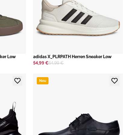
aker Low
adidas X_PLRPATH Herren Sneaker Low
54,99 €
64,99 €
Neu