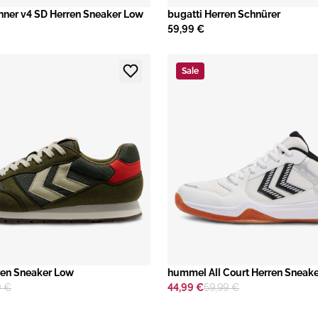
ner v4 SD Herren Sneaker Low
bugatti Herren Schnürer
59,99 €
Sale
en Sneaker Low
hummel All Court Herren Sneak
9 €
44,99 €
59,99 €