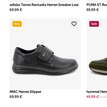
adidas Terrex Rockadia Herren Sneaker Low
PUMA ST Run
69,99 €
59,99 €
Neu
Sale
IMAC Herren Slipper
hummel Herr
69,99 €
49,99 €
59,9