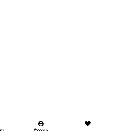
den
Account