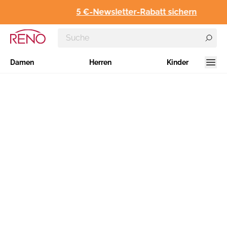
5 €-Newsletter-Rabatt sichern
Damen
Herren
Kinder
Inhaltsverzeichnis
Geltungsbereich
Vertragsschluss
Widerrufsrecht