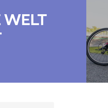
E WELT
T