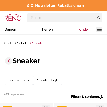
5 €-Newsletter-Rabatt sichern
Damen
Herren
Kinder
Kinder
Schuhe
Sneaker
Sneaker
Sneaker Low
Sneaker High
243 Ergebnisse
Filtern & sortieren