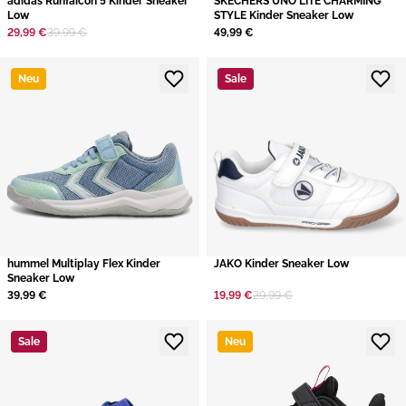
adidas Runfalcon 5 Kinder Sneaker
SKECHERS UNO LITE CHARMING
Low
STYLE Kinder Sneaker Low
29,99 €
39,99 €
49,99 €
Neu
Sale
hummel Multiplay Flex Kinder
JAKO Kinder Sneaker Low
Sneaker Low
39,99 €
19,99 €
29,99 €
Sale
Neu