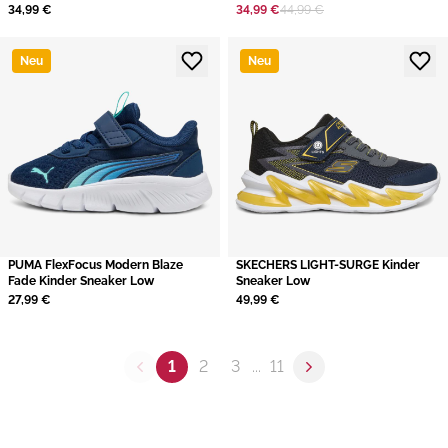
34,99 €
34,99 €
44,99 €
Neu
Neu
PUMA FlexFocus Modern Blaze
SKECHERS LIGHT-SURGE Kinder
Fade Kinder Sneaker Low
Sneaker Low
27,99 €
49,99 €
1
2
3
...
11
Previous page
Next page