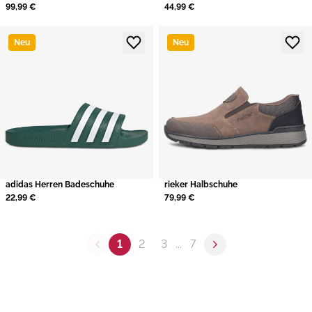
99,99 €
44,99 €
Neu
Neu
adidas Herren Badeschuhe
rieker Halbschuhe
22,99 €
79,99 €
1
2
3
...
7
Previous page
Next page