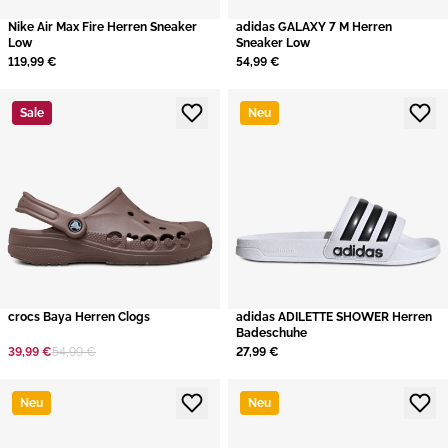
Nike Air Max Fire Herren Sneaker
adidas GALAXY 7 M Herren
Low
Sneaker Low
119,99 €
54,99 €
Sale
Neu
crocs Baya Herren Clogs
adidas ADILETTE SHOWER Herren
Badeschuhe
39,99 €
54,99 €
27,99 €
Neu
Neu