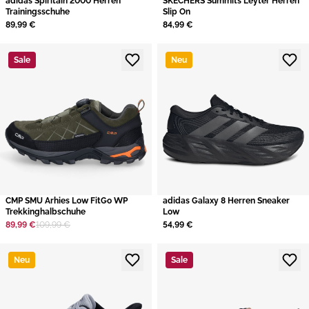
adidas Spiritain 2000 Herren
SKECHERS Summits Leyter Herren
Trainingsschuhe
Slip On
89,99 €
84,99 €
Sale
Neu
CMP SMU Arhies Low FitGo WP
adidas Galaxy 8 Herren Sneaker
Trekkinghalbschuhe
Low
89,99 €
109,99 €
54,99 €
Neu
Sale