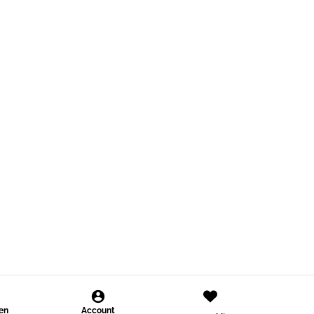
den
Account