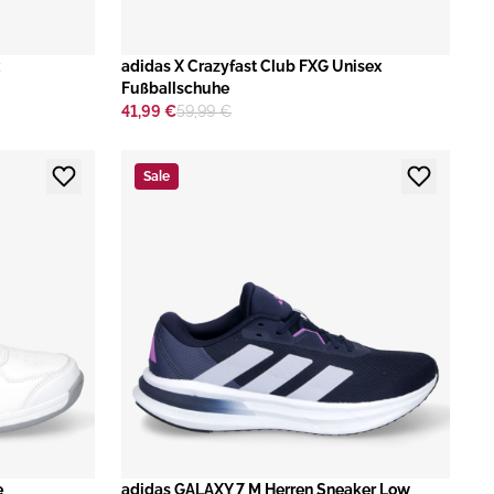
adidas X Crazyfast Club FXG Unisex
Fußballschuhe
41,99 €
59,99 €
Sale
e
adidas GALAXY 7 M Herren Sneaker Low