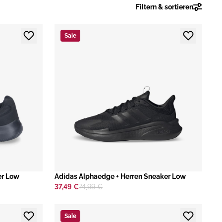
Filtern & sortieren
Sale
er Low
​Adidas Alphaedge + Herren Sneaker Low
37,49 €
74,99 €
Sale