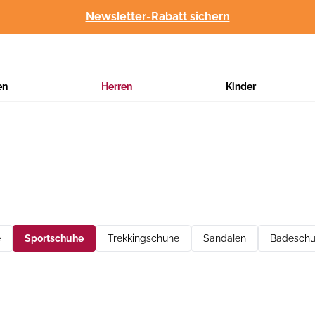
Newsletter-Rabatt sichern
en
Herren
Kinder
e
Sportschuhe
Trekkingschuhe
Sandalen
Badesch