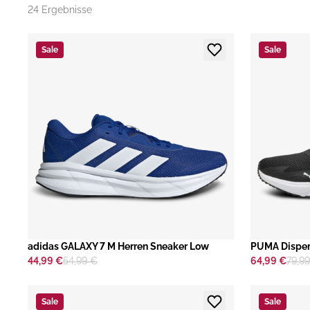
24 Ergebnisse
Sale
Sale
adidas GALAXY 7 M Herren Sneaker Low
PUMA Disper
44,99 €
54,99 €
64,99 €
79,9
Sale
Sale