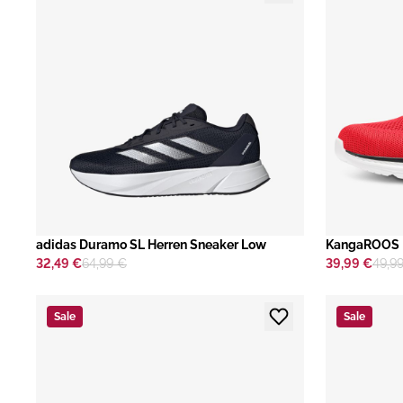
adidas Duramo SL Herren Sneaker Low
KangaROOS K
32,49 €
64,99 €
39,99 €
49,9
Sale
Sale