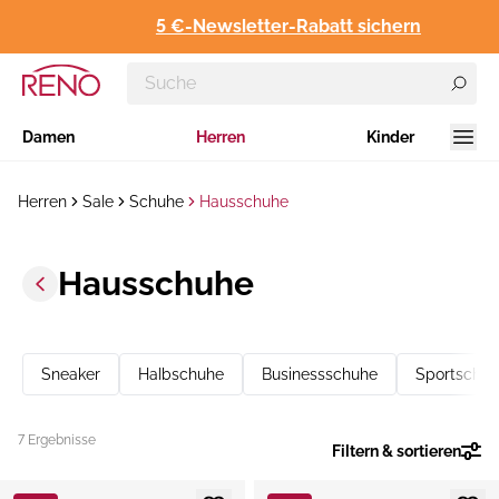
5 €-Newsletter-Rabatt sichern
Damen
Herren
Kinder
Herren
Sale
Schuhe
Hausschuhe
Hausschuhe
Sneaker
Halbschuhe
Businessschuhe
Sportschu
7 Ergebnisse
Filtern & sortieren