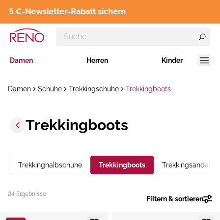
5 €-Newsletter-Rabatt sichern
Damen
Herren
Kinder
Damen
Schuhe
Trekkingschuhe
Trekkingboots
Trekkingboots
Trekkinghalbschuhe
Trekkingboots
Trekkingsandalen
24 Ergebnisse
Filtern & sortieren