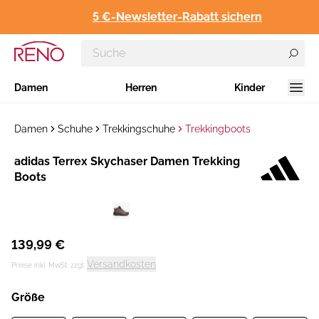
5 €-Newsletter-Rabatt sichern
Damen
Herren
Kinder
Damen
Schuhe
Trekkingschuhe
Trekkingboots
Hersteller
adidas Terrex Skychaser Damen Trekking
:
Boots
139,99 €
Versandkosten
Preise inkl. MwSt. zzgl.
Größe