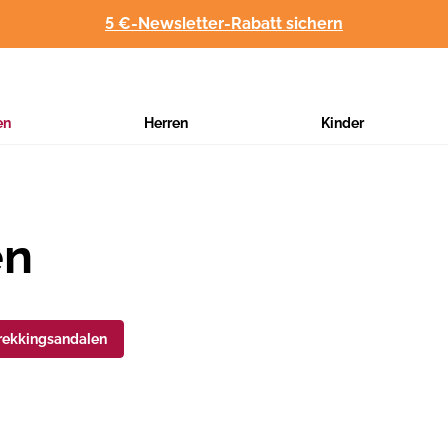
5 €-Newsletter-Rabatt sichern
en
Herren
Kinder
en
rekkingsandalen