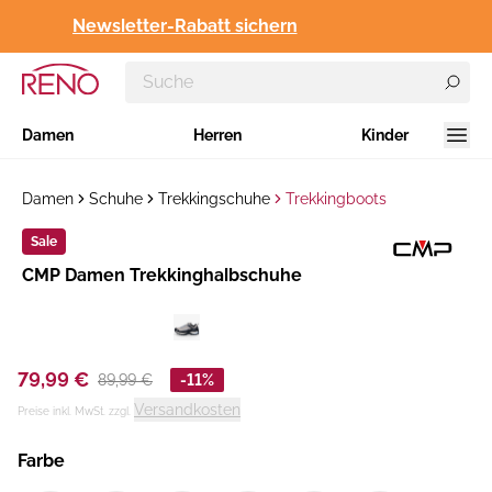
Newsletter-Rabatt sichern
Damen
Herren
Kinder
Damen
Schuhe
Trekkingschuhe
Trekkingboots
Sale
Hersteller
CMP Damen Trekkinghalbschuhe
:
79,99 €
89,99 €
-11%
Versandkosten
Preise inkl. MwSt. zzgl.
Farbe