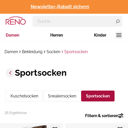
Newsletter-Rabatt sichern
Damen
Herren
Kinder
Damen
Bekleidung
Socken
Sportsocken
Sportsocken
Kuschelsocken
Sneakersocken
Sportsocken
26 Ergebnisse
Filtern & sortieren