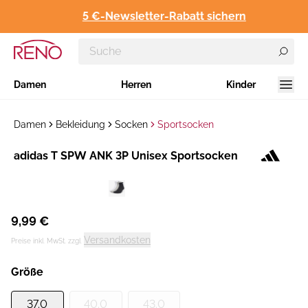
5 €-Newsletter-Rabatt sichern
Damen
Herren
Kinder
Damen
Bekleidung
Socken
Sportsocken
Hersteller
adidas T SPW ANK 3P Unisex Sportsocken
:
9,99 €
Versandkosten
Preise inkl. MwSt. zzgl.
Größe
37.0
40.0
43.0