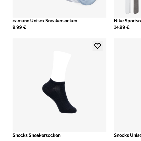
camano Unisex Sneakersocken
​Nike Sports
9,99 €
14,99 €
​Snocks Sneakersocken
Snocks Unis