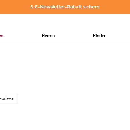
5 €-Newsletter-Rabatt sichern
en
Herren
Kinder
tsocken