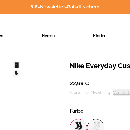
5 €-Newsletter-Rabatt sichern
en
Herren
Kinder
Nike Everyday Cu
Hersteller
:
22,99 €
Preise inkl. MwSt. zzgl.
Versand
Farbe