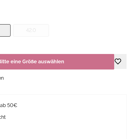
42.0
Bitte eine Größe auswählen
en
g ab 50€
cht