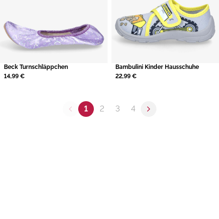
Beck Turnschläppchen
Bambulini Kinder Hausschuhe
14,99 €
22,99 €
1
2
3
4
Previous page
Next page