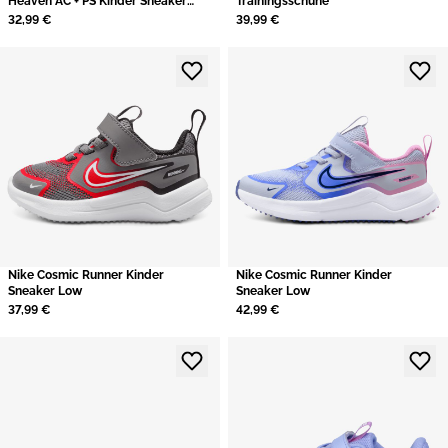
Heaven AC + PS Kinder Sneaker
Trainingsschuhe
Low
32,99 €
39,99 €
Nike Cosmic Runner Kinder
Nike Cosmic Runner Kinder
Sneaker Low
Sneaker Low
37,99 €
42,99 €