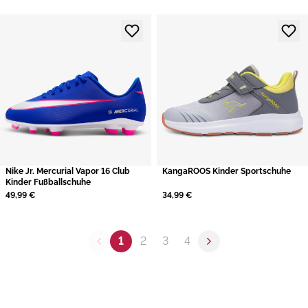
Nike Jr. Mercurial Vapor 16 Club
KangaROOS Kinder Sportschuhe
Kinder Fußballschuhe
49,99 €
34,99 €
1
2
3
4
Previous page
Next page