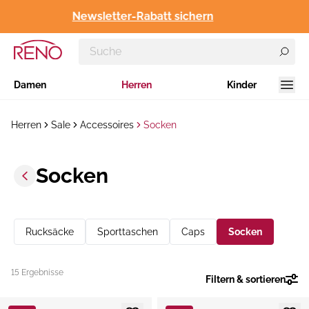
Newsletter-Rabatt sichern
Damen
Herren
Kinder
Herren
Sale
Accessoires
Socken
Socken
Rucksäcke
Sporttaschen
Caps
Socken
15 Ergebnisse
Filtern & sortieren