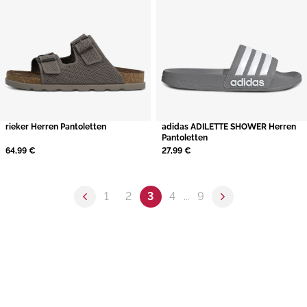
rieker Herren Pantoletten
adidas ADILETTE SHOWER Herren
Pantoletten
64,99 €
27,99 €
1
2
3
4
...
9
Previous page
Next page