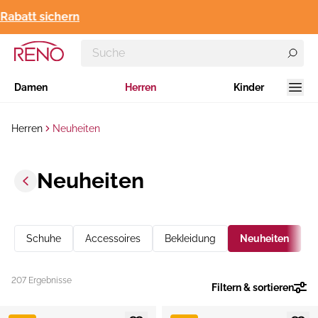
5 €-Newslette
Damen
Herren
Kinder
Herren
Neuheiten
Neuheiten
Schuhe
Accessoires
Bekleidung
Neuheiten
207 Ergebnisse
Filtern & sortieren