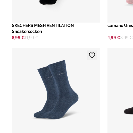
​SKECHERS MESH VENTILATION
camano Unis
Sneakersocken
8,99 €
11,99 €
4,99 €
8,99 €