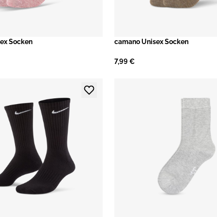
ex Socken
camano Unisex Socken
7,99 €