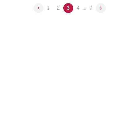
1
2
3
4
...
9
Previous page
Next page