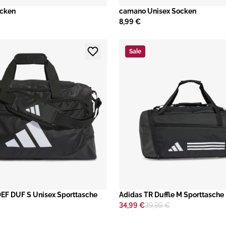
ocken
camano Unisex Socken
8,99 €
Sale
EF DUF S Unisex Sporttasche
​Adidas TR Duffle M Sporttasche
34,99 €
39,99 €