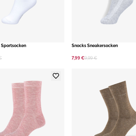
o Sportsocken
​Snocks Sneakersocken
€
7,99 €
9,99 €