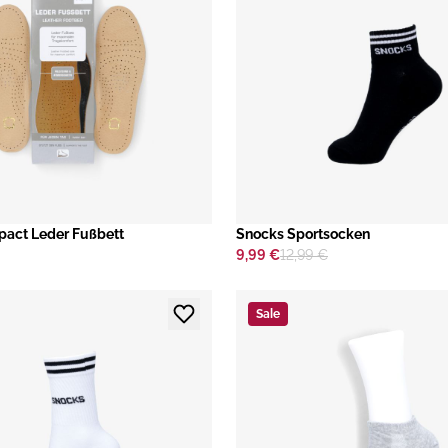
pact Leder Fußbett
​Snocks Sportsocken
9,99 €
12,99 €
Sale