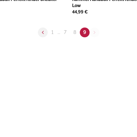
Low
44,99 €
1
...
7
8
9
Previous page
Next page