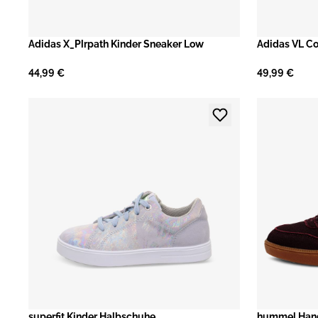
​Adidas X_Plrpath Kinder Sneaker Low
​Adidas VL C
44,99 €
49,99 €
superfit Kinder Halbschuhe
hummel Handb