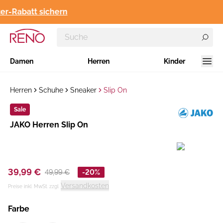
r-Rabatt sichern
Damen
Herren
Kinder
Herren
Schuhe
Sneaker
Slip On
Sale
Hersteller
JAKO Herren Slip On
:
39,99 €
49,99 €
-20%
Versandkosten
Preise inkl. MwSt. zzgl.
Farbe