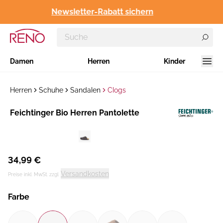
Newsletter-Rabatt sichern
Damen
Herren
Kinder
Herren
Schuhe
Sandalen
Clogs
Hersteller
Feichtinger Bio Herren Pantolette
:
34,99 €
Versandkosten
Preise inkl. MwSt. zzgl.
Farbe