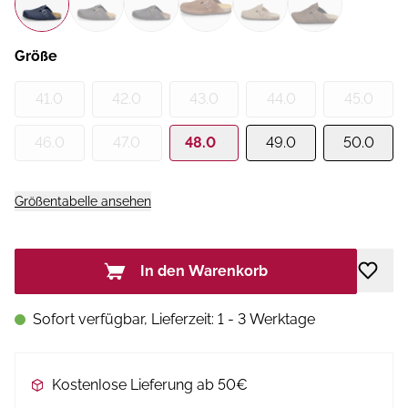
Größe
41.0
42.0
43.0
44.0
45.0
46.0
47.0
48.0
49.0
50.0
Größentabelle ansehen
In den Warenkorb
Sofort verfügbar, Lieferzeit: 1 - 3 Werktage
Kostenlose Lieferung ab 50€