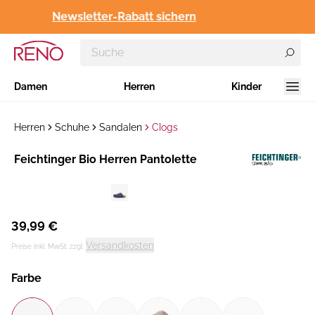
Newsletter-Rabatt sichern
Damen
Herren
Kinder
Herren
Schuhe
Sandalen
Clogs
Hersteller
Feichtinger Bio Herren Pantolette
:
39,99 €
Versandkosten
Preise inkl. MwSt. zzgl.
Farbe