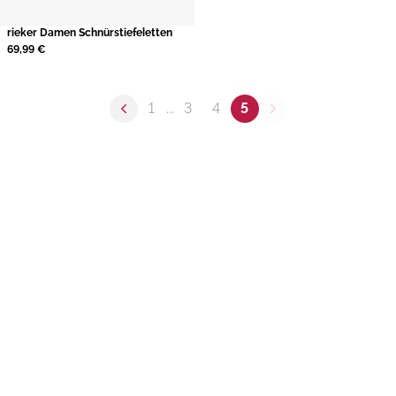
rieker Damen Schnürstiefeletten
69,99 €
1
...
3
4
5
Previous page
Next page