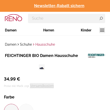
Newsletter-Rabatt sichern
Damen
Herren
Kinder
Damen
Schuhe
Hausschuhe
Hersteller
FEICHTINGER BIO Damen Hausschuhe
:
34,99 €
Versandkosten
Preise inkl. MwSt. zzgl.
Farbe