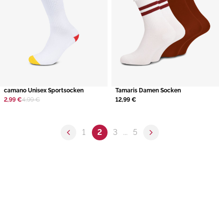
camano Unisex Sportsocken
Tamaris Damen Socken
2,99 €
4,99 €
12,99 €
1
2
3
...
5
Previous page
Next page