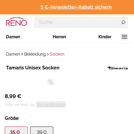
5 €-Newsletter-Rabatt sichern
Damen
Herren
Kinder
Damen
Bekleidung
Socken
Hersteller
Tamaris Unisex Socken
:
8,99 €
Versandkosten
Preise inkl. MwSt. zzgl.
Größe
35.0
39.0