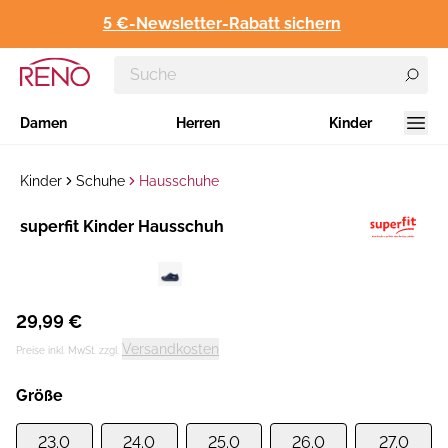
5 €-Newsletter-Rabatt sichern
Damen
Herren
Kinder
Kinder
Schuhe
Hausschuhe
Hersteller
​superfit Kinder Hausschuh
:
29,99 €
Versandkosten
Preise inkl. MwSt. zzgl.
Größe
23.0
24.0
25.0
26.0
27.0