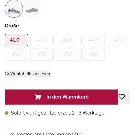
Größe
41.0
42.0
43.0
44.0
45.0
46.0
47.0
47.5
48.5
Größentabelle ansehen
In den Warenkorb
Sofort verfügbar, Lieferzeit: 1 - 3 Werktage
Kostenlose Lieferung ab 50€