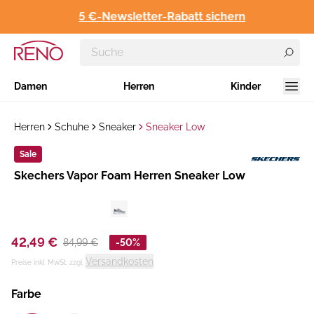
5 €-Newsletter-Rabatt sichern
Damen
Herren
Kinder
Herren
Schuhe
Sneaker
Sneaker Low
Sale
Hersteller
​Skechers Vapor Foam Herren Sneaker Low
:
42,49 €
84,99 €
-50%
Versandkosten
Preise inkl. MwSt. zzgl.
Farbe