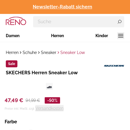
Newsletter-Rabatt sichern
Damen
Herren
Kinder
Herren
Schuhe
Sneaker
Sneaker Low
Sale
Hersteller
​SKECHERS Herren Sneaker Low
:
47,49 €
94,99 €
-50%
Versandkosten
Preise inkl. MwSt. zzgl.
Farbe