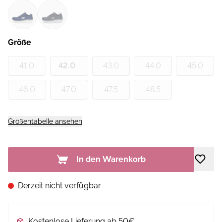
Größe
41.0
42.0
43.0
44.0
45.0
46.0
47.0
47.5
48.5
Größentabelle ansehen
In den Warenkorb
Derzeit nicht verfügbar
Kostenlose Lieferung ab 50€