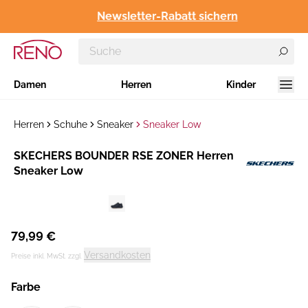
Newsletter-Rabatt sichern
Damen
Herren
Kinder
Herren
Schuhe
Sneaker
Sneaker Low
Hersteller
SKECHERS BOUNDER RSE ZONER Herren
:
Sneaker Low
79,99 €
Versandkosten
Preise inkl. MwSt. zzgl.
Farbe