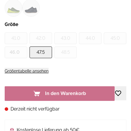
Größe
41.0
42.0
43.0
44.0
45.0
46.0
47.5
48.5
Größentabelle ansehen
In den Warenkorb
Derzeit nicht verfügbar
Kostenlose Lieferung ab 50€