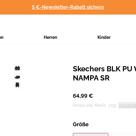
5 €-Newsletter-Rabatt sichern
en
Herren
Kinder
Skechers BLK PU
Hersteller
:
NAMPA SR
64,99 €
Preise inkl. MwSt. zzgl.
Versand
Größe