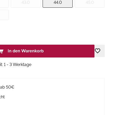
43.0
44.0
45.0
In den Warenkorb
it: 1 - 3 Werktage
g ab 50€
cht