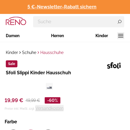
5 €-Newsletter-Rabatt sichern
Damen
Herren
Kinder
Kinder
Schuhe
Hausschuhe
Sale
Hersteller
​Sfoli Slippi Kinder Hausschuh
:
19,99 €
49,99 €
-60%
Versandkosten
Preise inkl. MwSt. zzgl.
Farbe