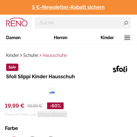
5 €-Newsletter-Rabatt sichern
Damen
Herren
Kinder
Kinder
Schuhe
Hausschuhe
Sale
Hersteller
​Sfoli Slippi Kinder Hausschuh
:
19,99 €
49,99 €
-60%
Versandkosten
Preise inkl. MwSt. zzgl.
Farbe