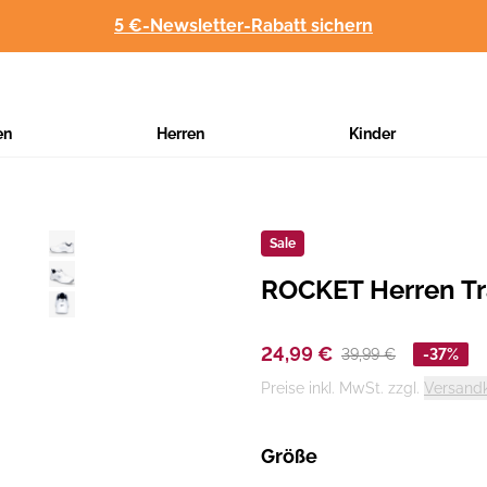
5 €-Newsletter-Rabatt sichern
en
Herren
Kinder
Sale
ROCKET Herren Tr
Hersteller
:
24,99 €
39,99 €
-37%
Preise inkl. MwSt. zzgl.
Versand
Größe