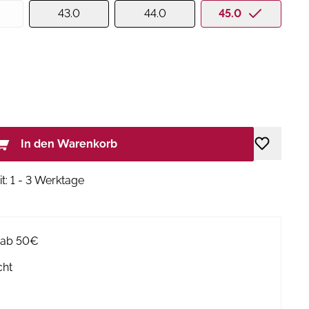
43.0
44.0
45.0
In den Warenkorb
it: 1 - 3 Werktage
g ab 50€
cht