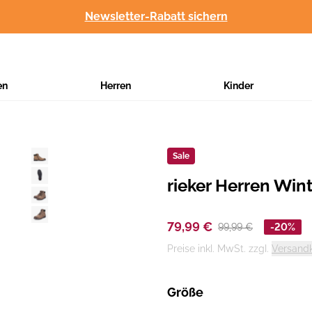
Newsletter-Rabatt sichern
en
Herren
Kinder
Sale
rieker Herren Wint
Hersteller
:
79,99 €
99,99 €
-20%
Preise inkl. MwSt. zzgl.
Versand
Größe