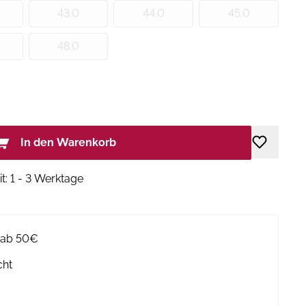
43.0
44.0
45.0
48.0
In den Warenkorb
it: 1 - 3 Werktage
g ab 50€
cht