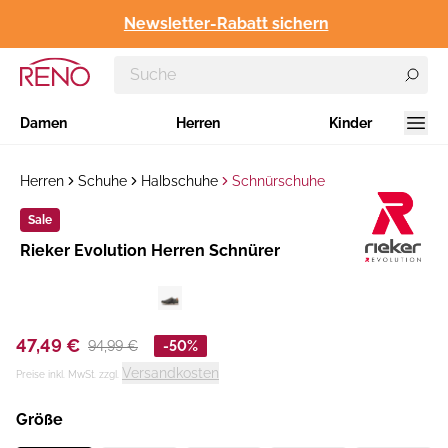
Newsletter-Rabatt sichern
Damen
Herren
Kinder
Herren
Schuhe
Halbschuhe
Schnürschuhe
Sale
Hersteller
​Rieker Evolution Herren Schnürer
:
47,49 €
94,99 €
-50%
Versandkosten
Preise inkl. MwSt. zzgl.
Größe