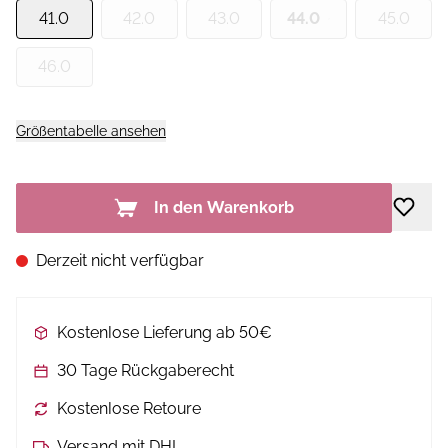
41.0
42.0
43.0
44.0
45.0
46.0
Größentabelle ansehen
In den Warenkorb
Derzeit nicht verfügbar
Kostenlose Lieferung ab 50€
30 Tage Rückgaberecht
Kostenlose Retoure
Versand mit DHL