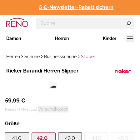
5 €-Newsletter-Rabatt sichern
Damen
Herren
Kinder
Herren
Schuhe
Businessschuhe
Slipper
Hersteller
​Rieker Burundi Herren Slipper
:
59,99 €
Versandkosten
Preise inkl. MwSt. zzgl.
Größe
41.0
42.0
43.0
44.0
45.0