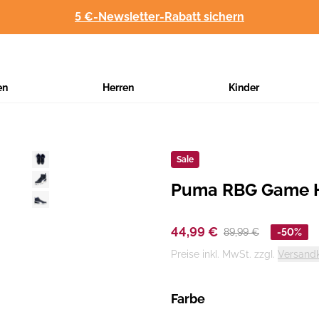
5 €-Newsletter-Rabatt sichern
en
Herren
Kinder
Sale
Puma RBG Game H
Hersteller
:
44,99 €
89,99 €
-50%
Preise inkl. MwSt. zzgl.
Versand
Farbe