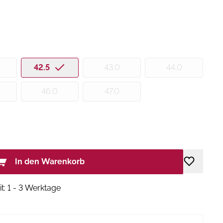
42.5
43.0
44.0
46.0
47.0
In den Warenkorb
it: 1 - 3 Werktage