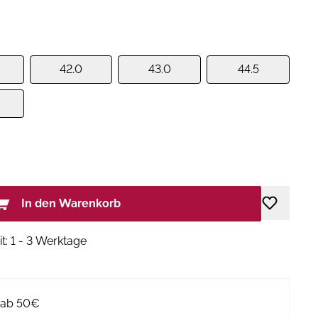
42.0
43.0
44.5
In den Warenkorb
it: 1 - 3 Werktage
g ab 50€