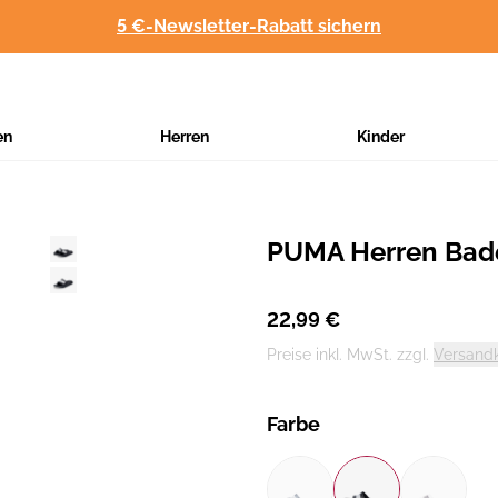
5 €-Newsletter-Rabatt sichern
en
Herren
Kinder
PUMA Herren Bad
Hersteller
:
22,99 €
Preise inkl. MwSt. zzgl.
Versand
Farbe