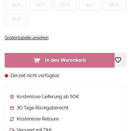
41.0
42.0
43.0
44.0
45.0
46.0
Größentabelle ansehen
In den Warenkorb
Derzeit nicht verfügbar
Kostenlose Lieferung ab 50€
30 Tage Rückgaberecht
Kostenlose Retoure
Versand mit DHL