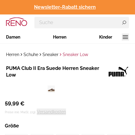
Newsletter-Rabatt sichern
Damen
Herren
Kinder
Herren
Schuhe
Sneaker
Sneaker Low
Hersteller
PUMA Club II Era Suede Herren Sneaker
:
Low
59,99 €
Versandkosten
Preise inkl. MwSt. zzgl.
Größe