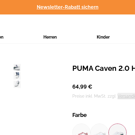
Newsletter-Rabatt sichern
en
Herren
Kinder
PUMA Caven 2.0 H
Hersteller
:
64,99 €
Preise inkl. MwSt. zzgl.
Versand
Farbe