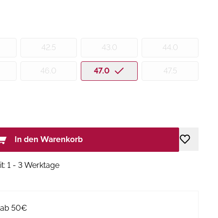
42.5
43.0
44.0
46.0
47.0
47.5
In den Warenkorb
it: 1 - 3 Werktage
g ab 50€