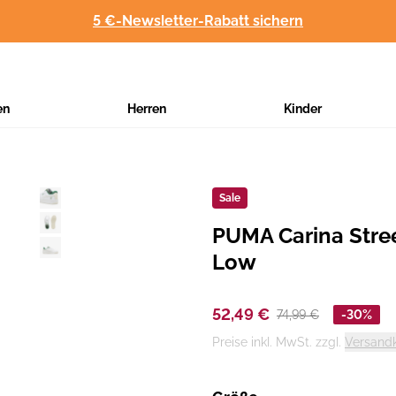
5 €-Newsletter-Rabatt sichern
en
Herren
Kinder
Sale
PUMA Carina Stre
Hersteller
:
Low
52,49 €
74,99 €
-30%
Preise inkl. MwSt. zzgl.
Versand