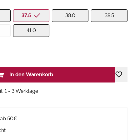
37.5
38.0
38.5
41.0
In den Warenkorb
it: 1 - 3 Werktage
g ab 50€
cht