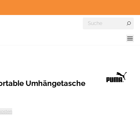
rtable Umhängetasche
kosten