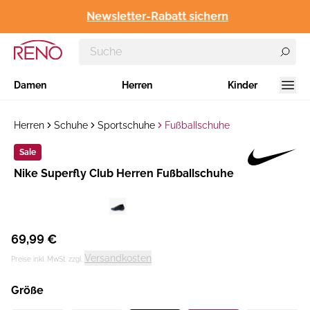
Newsletter-Rabatt sichern
Damen
Herren
Kinder
Herren
Schuhe
Sportschuhe
Fußballschuhe
Sale
Hersteller
Nike Superfly Club Herren Fußballschuhe
:
69,99 €
Versandkosten
Preise inkl. MwSt. zzgl.
Größe