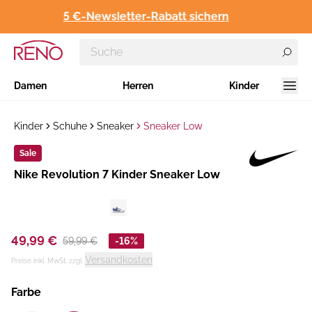
5 €-Newsletter-Rabatt sichern
Damen
Herren
Kinder
Kinder
Schuhe
Sneaker
Sneaker Low
Sale
Hersteller
Nike Revolution 7 Kinder Sneaker Low
:
49,99 €
59,99 €
-16%
Versandkosten
Preise inkl. MwSt. zzgl.
Farbe