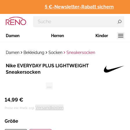
5 €-Newsletter-Rabatt sichern
Damen
Herren
Kinder
Damen
Bekleidung
Socken
Sneakersocken
Hersteller
​Nike EVERYDAY PLUS LIGHTWEIGHT
:
Sneakersocken
14,99 €
Versandkosten
Preise inkl. MwSt. zzgl.
Größe